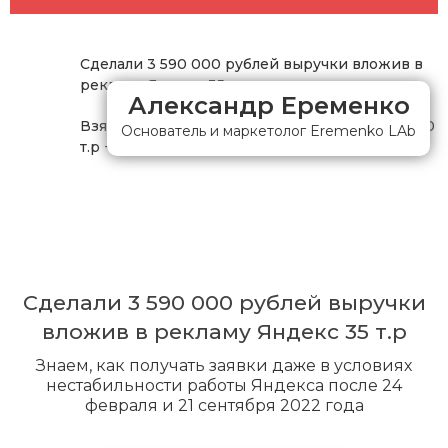
Сделали 3 590 000 рублей выручки вложив в
рекламу Яндекс 35 т.р
Александр Еременко
Взято в работу 4 объекта. 1,5 млн + 750 т.р +480
Основатель и маркетолог Eremenko LAb
т.р + 860 т.р
Сделали 3 590 000 рублей выручки
вложив в рекламу Яндекс 35 т.р
Знаем, как получать заявки даже в условиях
нестабильности работы Яндекса после 24
февраля и 21 сентября 2022 года